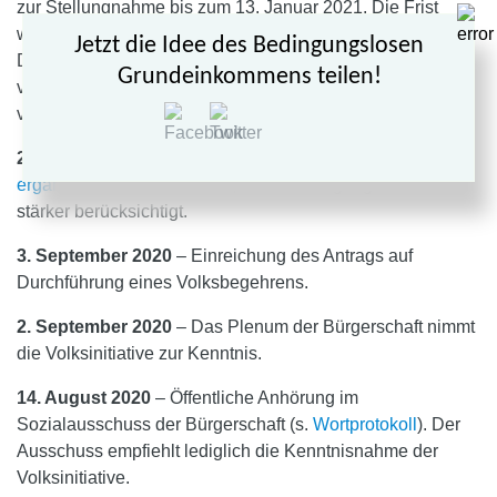
zur Stellungnahme bis zum 13. Januar 2021. Die Frist
wurde auf Antrag bis zum 28. Februar 2021 verlängert.
Jetzt die Idee des Bedingungslosen
Damit ruhen alle Fristen. Das für Anfang 2021
Grundeinkommens teilen!
vorgesehene Volksbegehren ist damit um etliche Monate
verschoben.
2. November 2020
– Einreichung eines
geringfügig
ergänzten Gesetzentwurfes
, der den Umgang mit Daten
stärker berücksichtigt.
3. September 2020
– Einreichung des Antrags auf
Durchführung eines Volksbegehrens.
2. September 2020
– Das Plenum der Bürgerschaft nimmt
die Volksinitiative zur Kenntnis.
14. August 2020
– Öffentliche Anhörung im
Sozialausschuss der Bürgerschaft (s.
Wortprotokoll
). Der
Ausschuss empfiehlt lediglich die Kenntnisnahme der
Volksinitiative.