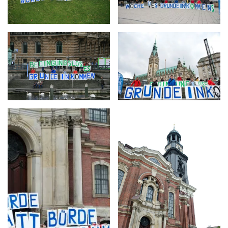
Glossar
Filme
Literatur
Links