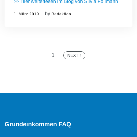
>> Hier weiterlesen im Blog von Silvia Follmann
by
1. März 2019
Redaktion
Seitennummerierung
1
NEXT
der
Beiträge
Grundeinkommen FAQ