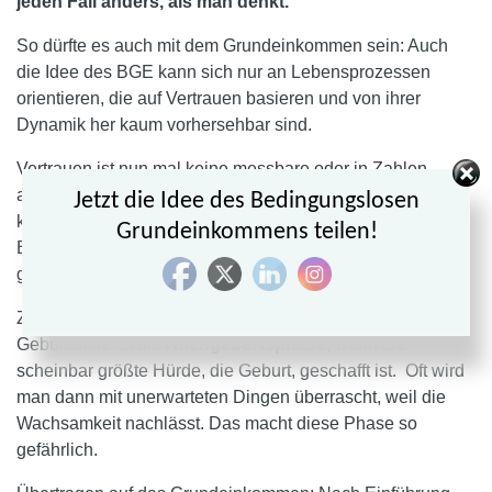
jeden Fall anders, als man denkt.
So dürfte es auch mit dem Grundeinkommen sein: Auch
die Idee des BGE kann sich nur an Lebensprozessen
orientieren, die auf Vertrauen basieren und von ihrer
Dynamik her kaum vorhersehbar sind.
Vertrauen ist nun mal keine messbare oder in Zahlen
ausdrückbare Größe. Niemand wird vorausberechnen
Jetzt die Idee des Bedingungslosen
können, welche Dynamik die Einführung eines
Grundeinkommens teilen!
Bedingungslosen Grundeinkommens auslösen wird, ganz
gleich, was man dazu alles vorher durchgerechnet hat.
Zum Schluss noch dies: Die gefährlichste Phase in der
Geburtshilfe ist die
Nachgeburtsphase
, wenn die
scheinbar größte Hürde, die Geburt, geschafft ist. Oft wird
man dann mit unerwarteten Dingen überrascht, weil die
Wachsamkeit nachlässt. Das macht diese Phase so
gefährlich.