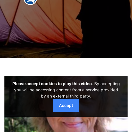
Glossar
Filme
Literatur
Links