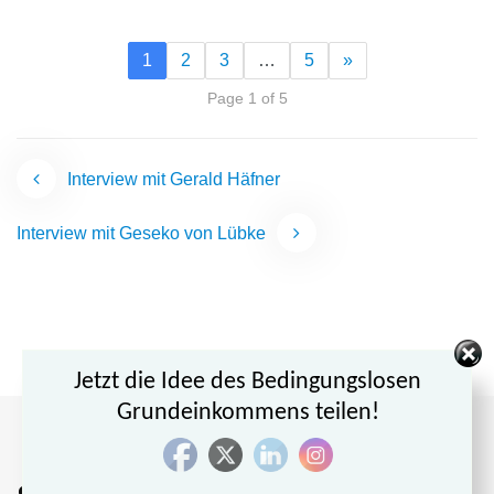
1
2
3
…
5
»
Page 1 of 5
Beitragsnavigation
Interview mit Gerald Häfner
Interview mit Geseko von Lübke
Jetzt die Idee des Bedingungslosen
Grundeinkommens teilen!