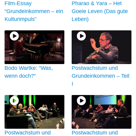
Film-Essay
Pharao & Yara – Het
“Grundeinkommen – ein
Goeie Leven (Das gute
Kulturimpuls”
Leben)
Bodo Wartke: “Was,
Postwachstum und
wenn doch?”
Grundeinkommen – Teil
I
Postwachstum und
Postwachstum und