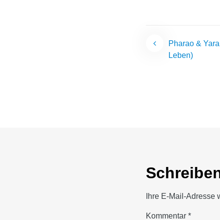
Beitrags
Pharao & Yara
Leben)
Schreibe
Ihre E-Mail-Adresse wi
Kommentar
*