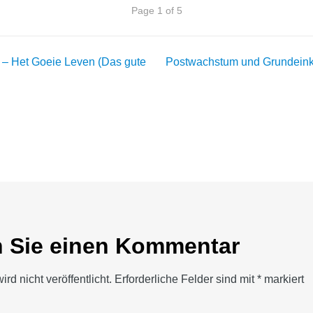
Page 1 of 5
navigation
 – Het Goeie Leven (Das gute
Postwachstum und Grundeink
n Sie einen Kommentar
rd nicht veröffentlicht.
Erforderliche Felder sind mit
*
markiert