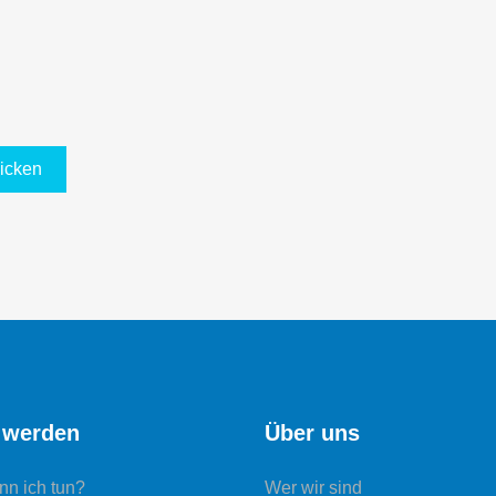
 werden
Über uns
nn ich tun?
Wer wir sind