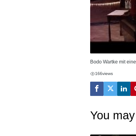
Bodo Wartke mit ein
166
views
You may 