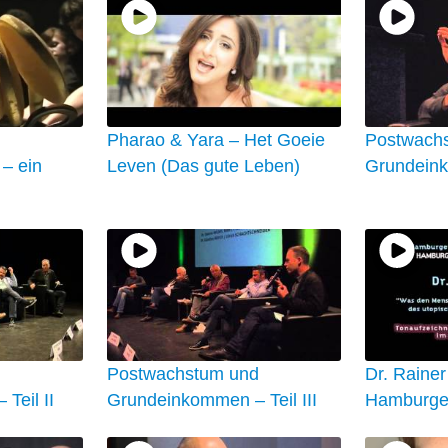
Pharao & Yara – Het Goeie
Postwach
– ein
Leven (Das gute Leben)
Grundeink
d
Postwachstum und
Dr. Rainer
Teil II
Grundeinkommen – Teil III
Hamburge