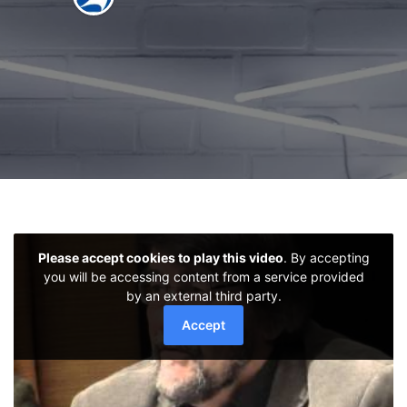
Glossar
Filme
Literatur
Links