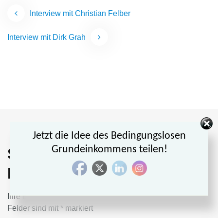
Beitragsnavigation
Interview mit Christian Felber
Interview mit Dirk Grah
Jetzt die Idee des Bedingungslosen
Grundeinkommens teilen!
Schreiben Sie einen
Kommentar
Ihre E-Mail-Adresse wird nicht veröffentlicht.
Erforderliche
Felder sind mit
*
markiert