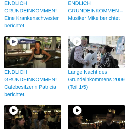
ENDLICH
ENDLICH
GRUNDEINKOMMEN!
GRUNDEINKOMMEN –
Eine Krankenschwester
Musiker Mike berichtet
berichtet.
ENDLICH
Lange Nacht des
GRUNDEINKOMMEN!
Grundeinkommens 2009
Cafebesitzerin Patricia
(Teil 1/5)
berichtet.